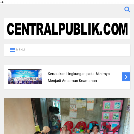
-->
MENU
Bicara di Forum IMT-GT, Kapolda Riau:
Kerusakan Lingkungan pada Akhirnya
Menjadi Ancaman Keamanan