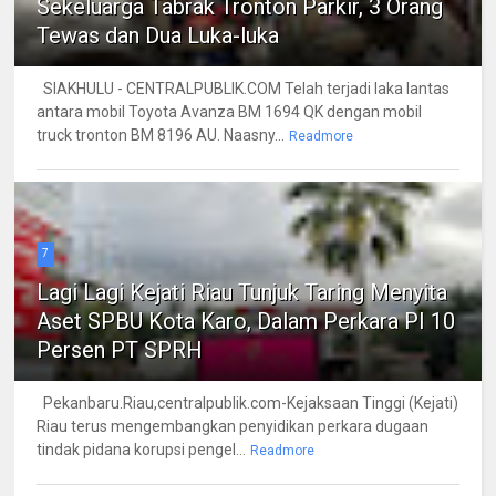
Sekeluarga Tabrak Tronton Parkir, 3 Orang
Tewas dan Dua Luka-luka
SIAKHULU - CENTRALPUBLIK.COM Telah terjadi laka lantas
antara mobil Toyota Avanza BM 1694 QK dengan mobil
truck tronton BM 8196 AU. Naasny...
Readmore
7
Lagi Lagi Kejati Riau Tunjuk Taring Menyita
Aset SPBU Kota Karo, Dalam Perkara PI 10
Persen PT SPRH
Pekanbaru.Riau,centralpublik.com-Kejaksaan Tinggi (Kejati)
Riau terus mengembangkan penyidikan perkara dugaan
tindak pidana korupsi pengel...
Readmore