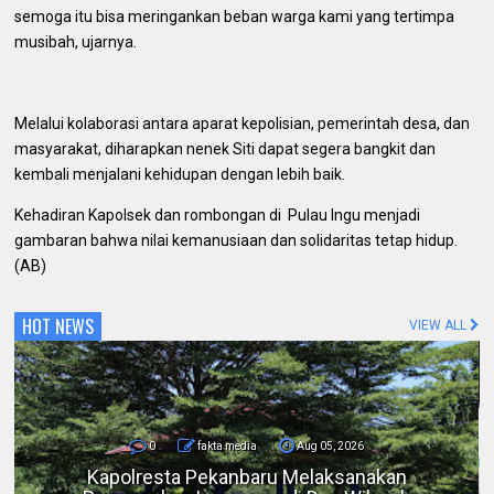
semoga itu bisa meringankan beban warga kami yang tertimpa
musibah, ujarnya.
Melalui kolaborasi antara aparat kepolisian, pemerintah desa, dan
masyarakat, diharapkan nenek Siti dapat segera bangkit dan
kembali menjalani kehidupan dengan lebih baik.
Kehadiran Kapolsek dan rombongan di Pulau Ingu menjadi
gambaran bahwa nilai kemanusiaan dan solidaritas tetap hidup.
(AB)
HOT NEWS
VIEW ALL
0
fakta media
Aug 05, 2026
Bicara di Forum IMT-GT, Kapolda Riau: