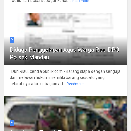
Taufik Tambusai sebagai Penas...
Readmore
5
Diduga Penggelapan Agus Warga Riau DPO
Polsek Mandau
Duri,Riau,"centralpublik.com - Barang siapa dengan sengaja
dan melawan hukum memiliki barang sesuatu yang
seluruhnya atau sebagain ad...
Readmore
6