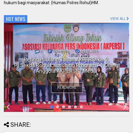
hukum bagi masyarakat. (Humas Polres Rohul)HM.
HOT NEWS
VIEW ALL
0
fakta media
Aug 06, 2026
Polres Inhil bersama Pemkab Inhil dan
BKSDA Riau Perkuat Sinergi Tangani
Gangguan Kera Liar di Tembilahan
READMORE
SHARE: