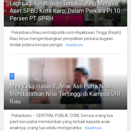
Lagi Lagi Kejati Riau Tunjuk Taring Menyita
Aset SPBU Kota Karo, Dalam Perkara PI 10
Persen PT SPRH
Pekanbaru.Riau,centralpublik.com-Kejaksaan Tinggi (Kejati)
Riau terus mengembangkan penyidikan perkara dugaan
tindak pidana korupsi pengel...
Readmore
8
Mey Zeky Halawa', Anak Asli Putra Nias
Mendapatkan Nilai Tertinggi di Kampus UIR
Riau
Pekanbaru -- CENTRAL PUBLIK. COM, Semua orang tua
pasti berusaha memberikan yang terbaik kepada anak-
anaknya, orang tua selalu mengarahka...
Readmore