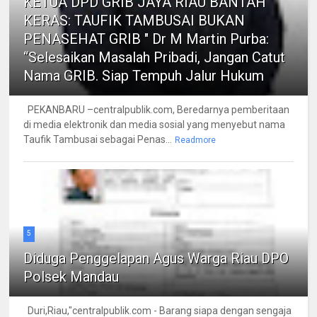
KETUA DPD GRIB JAYA RIAU BANTAH
KERAS: TAUFIK TAMBUSAI BUKAN
PENASEHAT GRIB " Dr M Martin Purba:
“Selesaikan Masalah Pribadi, Jangan Catut
Nama GRIB. Siap Tempuh Jalur Hukum
PEKANBARU –centralpublik.com, Beredarnya pemberitaan
di media elektronik dan media sosial yang menyebut nama
Taufik Tambusai sebagai Penas...
Readmore
5
Diduga Penggelapan Agus Warga Riau DPO
Polsek Mandau
Duri,Riau,"centralpublik.com - Barang siapa dengan sengaja