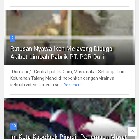
9
Ratusan Nyawa Ikan Melayang Diduga
Akibat Limbah Pabrik PT. PCR Duri
Duri,Riau,"- Central publik. Com, Masyarakat Sebanga Duri
Kelurahan Talang Mandi di hebohkan dengan viralnya
sebuah video di media so...
Readmore
10
Ini Kata Kapolsek Pinggir Penemuan Mayat