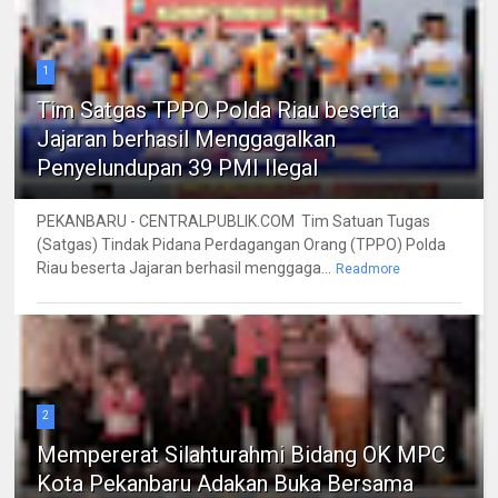
1
Tim Satgas TPPO Polda Riau beserta
Jajaran berhasil Menggagalkan
Penyelundupan 39 PMI Ilegal
PEKANBARU - CENTRALPUBLIK.COM Tim Satuan Tugas
(Satgas) Tindak Pidana Perdagangan Orang (TPPO) Polda
Riau beserta Jajaran berhasil menggaga...
Readmore
2
Mempererat Silahturahmi Bidang OK MPC
Kota Pekanbaru Adakan Buka Bersama