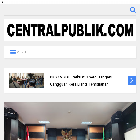
-->
MENU
Polres Inhil bersama Pemkab Inhil dan
BKSDA Riau Perkuat Sinergi Tangani
Gangguan Kera Liar di Tembilahan