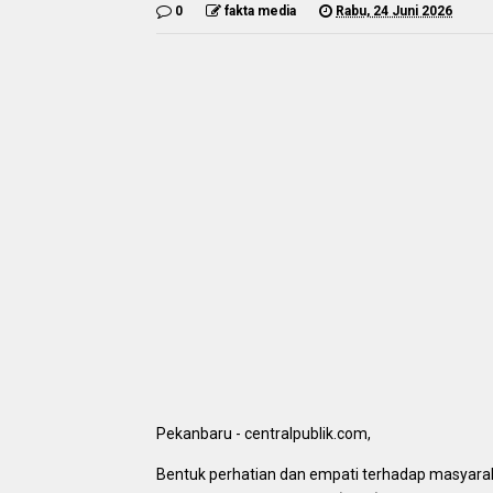
0
fakta media
Rabu, 24 Juni 2026
Pekanbaru - centralpublik.com,
Bentuk perhatian dan empati terhadap masyar