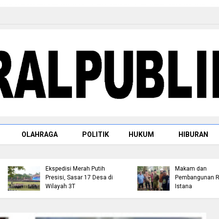
Raja Rambah dr. H.
OLAHRAGA
POLITIK
HUKUM
HIBURAN
Tengku Afrizal Dachlan,
M.M. Paparkan Rencan
Kapolda Riau Lepas Tim
Penataan Kompleks
Ekspedisi Merah Putih
Makam dan
Presisi, Sasar 17 Desa di
Pembangunan Replika
Wilayah 3T
Istana