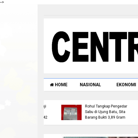
-->
HOME
NASIONAL
EKONOMI
ock Mediasi 28 Juli
Satresnarkoba Polres
 Masyarakat Mesuji
Rohul Tangkap Pengedar
tkan Reklaming
Sabu di Ujung Batu, Sita
 di Blok O:40, 41, 42
Barang Bukti 3,89 Gram