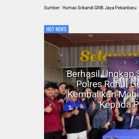
Sumber : Humas Srikandi GRIB Jaya Pekanbaru
HOT NEWS
0
Berhasil Ungkap 
au:
Polres Rohul G
nya
Kembalikan Mobi
Kepada P