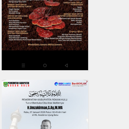
0
fakta media
Aug 02, 2
Deadlock Mediasi 28 Juli 202
Mesuji Lanjutkan Reklaming 
O:40, 41, 42
READMORE