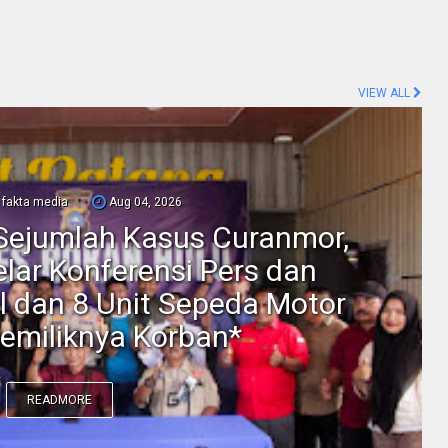
VIEW ALL
fakta media
Aug 04, 2026
Sejumlah Kasus Curanmor,
elar Konferensi Pers dan
l dan 8 Unit Sepeda Motor
emiliknya Korban*
READMORE