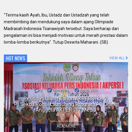
"Terima kasih Ayah, Ibu, Ustadz dan Ustadzah yang telah
membimbing dan mendukung saya dalam ajang Olimpiade
Madrasah Indonesia Tsanawiyah tersebut. Saya berharap dari
pengalaman ini bisa menjadi motivasi untuk meraih prestasi dalam
lomba-lomba berikutnya". Tutup Deswita Maharani. (SB)
HOT NEWS
VIEW ALL
0
fakta media
Aug 06, 2026
Polres Inhil bersama Pemkab Inhil dan
BKSDA Riau Perkuat Sinergi Tangani
Gangguan Kera Liar di Tembilahan
READMORE