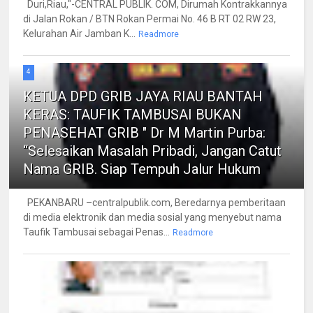
Duri,Riau,"-CENTRAL PUBLIK. COM, Dirumah Kontrakkannya
di Jalan Rokan / BTN Rokan Permai No. 46 B RT 02 RW 23,
Kelurahan Air Jamban K...
Readmore
4
KETUA DPD GRIB JAYA RIAU BANTAH
KERAS: TAUFIK TAMBUSAI BUKAN
PENASEHAT GRIB " Dr M Martin Purba:
“Selesaikan Masalah Pribadi, Jangan Catut
Nama GRIB. Siap Tempuh Jalur Hukum
PEKANBARU –centralpublik.com, Beredarnya pemberitaan
di media elektronik dan media sosial yang menyebut nama
Taufik Tambusai sebagai Penas...
Readmore