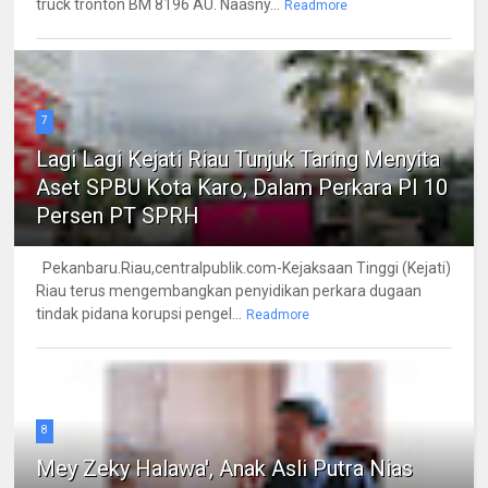
truck tronton BM 8196 AU. Naasny...
Readmore
7
Lagi Lagi Kejati Riau Tunjuk Taring Menyita
Aset SPBU Kota Karo, Dalam Perkara PI 10
Persen PT SPRH
Pekanbaru.Riau,centralpublik.com-Kejaksaan Tinggi (Kejati)
Riau terus mengembangkan penyidikan perkara dugaan
tindak pidana korupsi pengel...
Readmore
8
Mey Zeky Halawa', Anak Asli Putra Nias