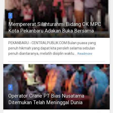
2
Mempererat Silahturahmi Bidang OK MPC
Kota Pekanbaru Adakan Buka Bersama
PEKANBARU - CENTRALPUBLIK.COM Bulan puasa yang
penuh hikmah yang dapat kita peroleh selama sebulan
penuh diantaranya, melatih disiplin waktu...
Readmore
3
Operator Crane PT Bias Nusatama
Ditemukan Telah Meninggal Dunia