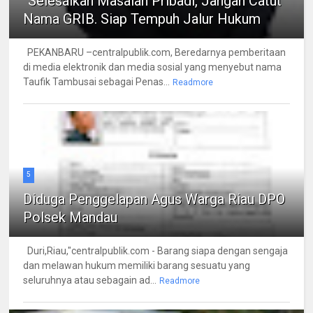
“Selesaikan Masalah Pribadi, Jangan Catut
Nama GRIB. Siap Tempuh Jalur Hukum
PEKANBARU –centralpublik.com, Beredarnya pemberitaan
di media elektronik dan media sosial yang menyebut nama
Taufik Tambusai sebagai Penas...
Readmore
5
Diduga Penggelapan Agus Warga Riau DPO
Polsek Mandau
Duri,Riau,"centralpublik.com - Barang siapa dengan sengaja
dan melawan hukum memiliki barang sesuatu yang
seluruhnya atau sebagain ad...
Readmore