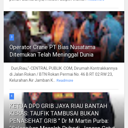
3
Operator Crane PT Bias Nusatama
Ditemukan Telah Meninggal Dunia
Duri,Riau,"-CENTRAL PUBLIK. COM, Dirumah Kontrakkannya
di Jalan Rokan / BTN Rokan Permai No. 46 B RT 02 RW 23,
Kelurahan Air Jamban K...
Readmore
4
KETUA DPD GRIB JAYA RIAU BANTAH
KERAS: TAUFIK TAMBUSAI BUKAN
PENASEHAT GRIB " Dr M Martin Purba: