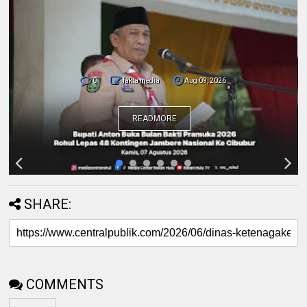
0
fakta media
Aug 09, 2026
Pemda dan Polres Rokan Hulu Intens
Berkoordinasi untuk Penyusunan Perda
Lingkungan dan Penanaman Pohon Guna
Mendukung Program Green Policing
READMORE
SHARE:
COMMENTS