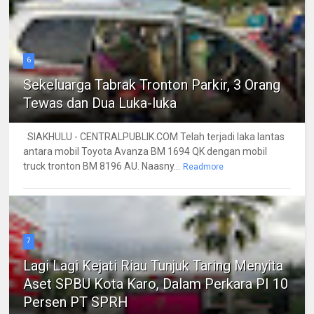
6
Sekeluarga Tabrak Tronton Parkir, 3 Orang
Tewas dan Dua Luka-luka
SIAKHULU - CENTRALPUBLIK.COM Telah terjadi laka lantas
antara mobil Toyota Avanza BM 1694 QK dengan mobil
truck tronton BM 8196 AU. Naasny...
Readmore
7
Lagi Lagi Kejati Riau Tunjuk Taring Menyita
Aset SPBU Kota Karo, Dalam Perkara PI 10
Persen PT SPRH