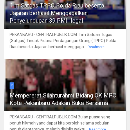
Tim Satgas TPPO Polda Riau beserta
Jajaran berhasil Menggagalkan
Penyelundupan 39 PMI Ilegal
PEKANBARU - CENTRALPUBLIK.COM Tim Satuan Tugas
(Satgas) Tindak Pidana Perdagangan Orang (TPPO) Polda
Riau beserta Jajaran berhasil menggaga...
Readmore
2
Mempererat Silahturahmi Bidang OK MPC
Kota Pekanbaru Adakan Buka Bersama
PEKANBARU - CENTRALPUBLIK.COM Bulan puasa yang
penuh hikmah yang dapat kita peroleh selama sebulan
penuh diantaranya, melatih disiplin waktu...
Readmore