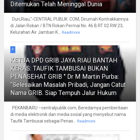
Ditemukan Telah Meninggal Dunia
Duri,Riau,"-CENTRAL PUBLIK. COM, Dirumah Kontrakkannya
di Jalan Rokan / BTN Rokan Permai No. 46 B RT 02 RW 23,
Kelurahan Air Jamban K...
Readmore
4
KETUA DPD GRIB JAYA RIAU BANTAH
KERAS: TAUFIK TAMBUSAI BUKAN
PENASEHAT GRIB " Dr M Martin Purba:
“Selesaikan Masalah Pribadi, Jangan Catut
Nama GRIB. Siap Tempuh Jalur Hukum
PEKANBARU –centralpublik.com, Beredarnya pemberitaan
di media elektronik dan media sosial yang menyebut nama
Taufik Tambusai sebagai Penas...
Readmore