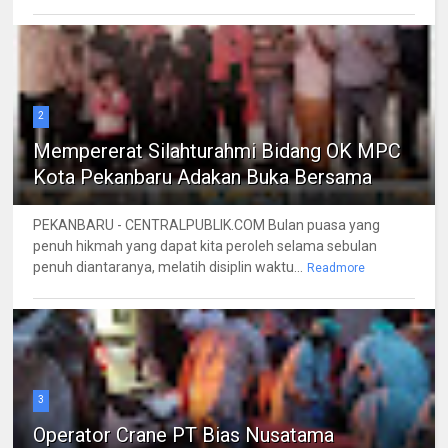
2
Mempererat Silahturahmi Bidang OK MPC
Kota Pekanbaru Adakan Buka Bersama
PEKANBARU - CENTRALPUBLIK.COM Bulan puasa yang
penuh hikmah yang dapat kita peroleh selama sebulan
penuh diantaranya, melatih disiplin waktu...
Readmore
3
Operator Crane PT Bias Nusatama