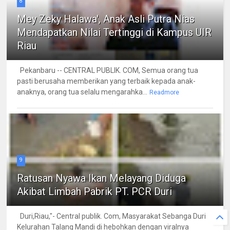
8
Mey Zeky Halawa', Anak Asli Putra Nias
Mendapatkan Nilai Tertinggi di Kampus UIR
Riau
Pekanbaru -- CENTRAL PUBLIK. COM, Semua orang tua
pasti berusaha memberikan yang terbaik kepada anak-
anaknya, orang tua selalu mengarahka...
Readmore
9
Ratusan Nyawa Ikan Melayang Diduga
Akibat Limbah Pabrik PT. PCR Duri
Duri,Riau,"- Central publik. Com, Masyarakat Sebanga Duri
Kelurahan Talang Mandi di hebohkan dengan viralnya