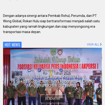
​Dengan adanya sinergi antara Pemkab Rohul, Perumda, dan PT
Wong Global, Rokan Hulu siap bertransformasi menjadi salah satu
kabupaten yang ramah lingkungan dan siap menyongsong era
transportasi masa depan.
HOT NEWS
VIEW ALL
0
fakta media
Aug 06, 2026
Polres Inhil bersama Pemkab Inhil dan
BKSDA Riau Perkuat Sinergi Tangani
Gangguan Kera Liar di Tembilahan
READMORE