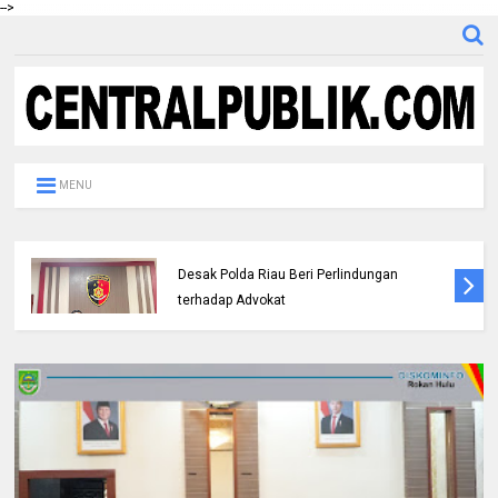
-->
MENU
DPC IKADIN Pekanbaru Kutuk Premanisme,
Desak Polda Riau Beri Perlindungan
terhadap Advokat