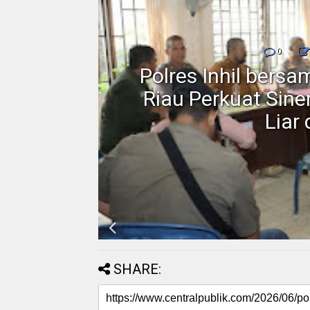
0
rakat
Polres Inhil bers
 Blok
Riau Perkuat Sin
Liar
SHARE: