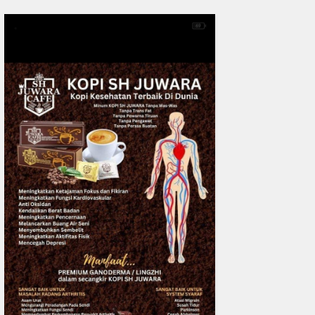
0
fakta media
Aug 06, 2
DPC IKADIN Pekanbaru Kutuk
Desak Polda Riau Beri Perlind
Advokat
READMORE