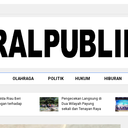
OLAHRAGA
POLITIK
HUKUM
HIBURAN
Deadlock Mediasi 28 Juli
Satresnarkoba Polres
2026, Masyarakat Mesuji
Rohul Tangkap Pengeda
Lanjutkan Reklaming
Sabu di Ujung Batu, Sita
Lahan di Blok O:40, 41, 42
Barang Bukti 3,89 Gram