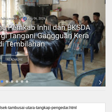
fakta media
Aug 06, 2026
ama Pemkab Inhil dan BKSDA
ergi Tangani Gangguan Kera
 di Tembilahan
READMORE