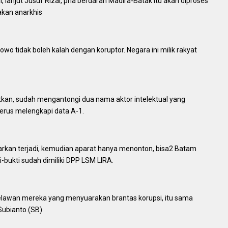
 lanjut Jusuf Rizal, pria berdarah Madira-Batak itu akan diproses
akan anarkhis
wo tidak boleh kalah dengan koruptor. Negara ini milik rakyat
utkan, sudah mengantongi dua nama aktor intelektual yang
rus melengkapi data A-1.
biarkan terjadi, kemudian aparat hanya menonton, bisa2 Batam
-bukti sudah dimiliki DPP LSM LIRA.
lawan mereka yang menyuarakan brantas korupsi, itu sama
Subianto.(SB)