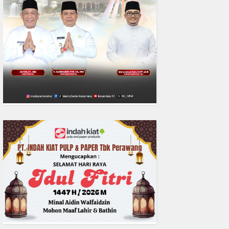
0
fakta media
Aug 06, 2
Polres Inhil bersama Pemkab I
Riau Perkuat Sinergi Tangani
Liar di Tembilaha
READMORE