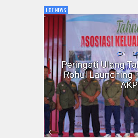
HOT NEWS
nmor,
0
dan
Peringati Ulang T
Motor
Rohul Launching 
AKP