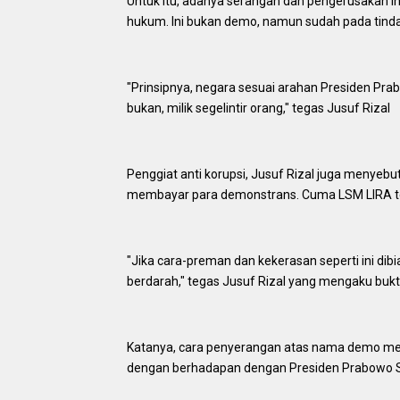
Untuk itu, adanya serangan dan pengerusakan ini,
hukum. Ini bukan demo, namun sudah pada tind
"Prinsipnya, negara sesuai arahan Presiden Prabo
bukan, milik segelintir orang," tegas Jusuf Rizal
Penggiat anti korupsi, Jusuf Rizal juga menyeb
membayar para demonstrans. Cuma LSM LIRA te
"Jika cara-preman dan kekerasan seperti ini di
berdarah," tegas Jusuf Rizal yang mengaku bukti
Katanya, cara penyerangan atas nama demo me
dengan berhadapan dengan Presiden Prabowo 