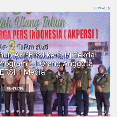
VIEW ALL
fakta media
Aug 06, 2026
ahun AKPERSI ke-2, Pj.Sekda
Program " 1 Orang Anggota
ERSI 1 Media
READMORE