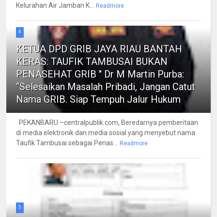
Kelurahan Air Jamban K...
Readmore
4
KETUA DPD GRIB JAYA RIAU BANTAH
KERAS: TAUFIK TAMBUSAI BUKAN
PENASEHAT GRIB " Dr M Martin Purba:
“Selesaikan Masalah Pribadi, Jangan Catut
Nama GRIB. Siap Tempuh Jalur Hukum
PEKANBARU –centralpublik.com, Beredarnya pemberitaan
di media elektronik dan media sosial yang menyebut nama
Taufik Tambusai sebagai Penas...
Readmore
5