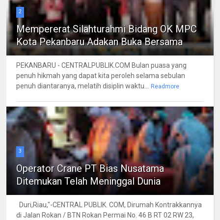
2
Mempererat Silahturahmi Bidang OK MPC
Kota Pekanbaru Adakan Buka Bersama
PEKANBARU - CENTRALPUBLIK.COM Bulan puasa yang
penuh hikmah yang dapat kita peroleh selama sebulan
penuh diantaranya, melatih disiplin waktu...
Readmore
3
Operator Crane PT Bias Nusatama
Ditemukan Telah Meninggal Dunia
Duri,Riau,"-CENTRAL PUBLIK. COM, Dirumah Kontrakkannya
di Jalan Rokan / BTN Rokan Permai No. 46 B RT 02 RW 23,