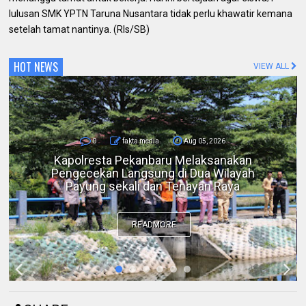
lulusan SMK YPTN Taruna Nusantara tidak perlu khawatir kemana
setelah tamat nantinya. (Rls/SB)
HOT NEWS
VIEW ALL
0
fakta media
Aug 05, 2026
Bicara di Forum IMT-GT, Kapolda Riau:
Kerusakan Lingkungan pada Akhirnya
Menjadi Ancaman Keamanan
READMORE