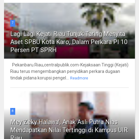
7
Lagi Lagi Kejati Riau Tunjuk Taring Menyita
Aset SPBU Kota Karo, Dalam Perkara PI 10
Persen PT SPRH
Pekanbaru.Riau,centralpublik.com-Kejaksaan Tinggi (Kejati)
Riau terus mengembangkan penyidikan perkara dugaan
tindak pidana korupsi pengel...
Readmore
8
Mey Zeky Halawa', Anak Asli Putra Nias
Mendapatkan Nilai Tertinggi di Kampus UIR
Riau