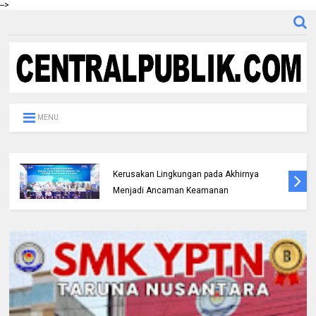
-->
MENU
Berhasil Ungkap Sejumlah Kasus Curanmor,
Polres Rohul Gelar Konferensi Pers dan
Kembalikan Mobil dan 8 Unit Sepeda Motor
Kepada Pemiliknya Korban*