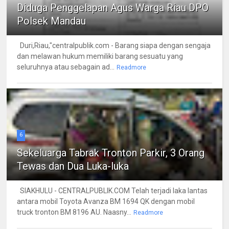
Diduga Penggelapan Agus Warga Riau DPO
Polsek Mandau
Duri,Riau,"centralpublik.com - Barang siapa dengan sengaja
dan melawan hukum memiliki barang sesuatu yang
seluruhnya atau sebagain ad...
Readmore
6
Sekeluarga Tabrak Tronton Parkir, 3 Orang
Tewas dan Dua Luka-luka
SIAKHULU - CENTRALPUBLIK.COM Telah terjadi laka lantas
antara mobil Toyota Avanza BM 1694 QK dengan mobil
truck tronton BM 8196 AU. Naasny...
Readmore